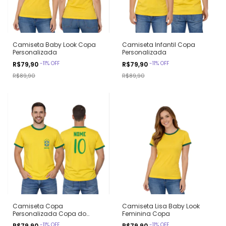
Camiseta Baby Look Copa
Camiseta Infantil Copa
Personalizada
Personalizada
-
11
%
OFF
-
11
%
OFF
R$79,90
R$79,90
R$89,90
R$89,90
Camiseta Copa
Camiseta Lisa Baby Look
Personalizada Copa do
Feminina Copa
Mundo 2026
-
11
%
OFF
-
11
%
OFF
R$79,90
R$79,90