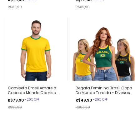
R$89,90
R$89,90
Camiseta Brasil Amarela
Regata Feminina Brasil Copa
Copa do Mundo Camisa
Do Mundo Torcida - Divesas
Torcida Futebol
Cores Verde Amarelo Preto
-
20
%
OFF
-
29
%
OFF
R$79,90
R$49,90
R$99,90
R$69,90