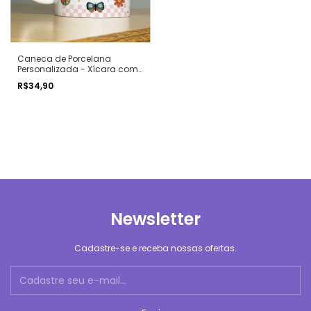
Caneca de Porcelana
Personalizada - Xícara com
Frases Divertidas e
R$34,90
Engraçadas - Indelicadas
Newsletter
Cadastre-se e receba nossas ofertas.