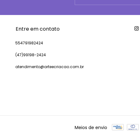
Entre em contato
554791982424
(47)99198-2424
atendimento@arteecriacao.com.br
Meios de envio