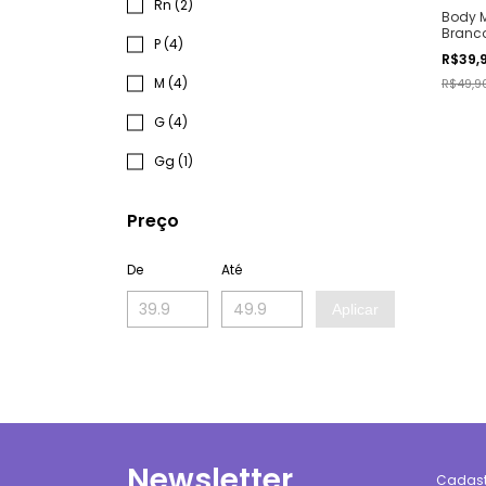
Rn (2)
Body 
Branc
P (4)
R$39,
M (4)
R$49,9
G (4)
Gg (1)
Preço
De
Até
Aplicar
Newsletter
Cadastr