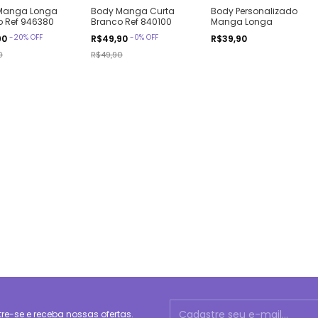
Manga Longa
Body Manga Curta
Body Personalizado
o Ref 946380
Branco Ref 840100
Manga Longa
-
20
%
OFF
-
0
%
OFF
90
R$49,90
R$39,90
0
R$49,90
e-se e receba nossas ofertas.