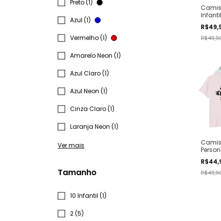
Preto (1)
Camis
Infanti
Azul (1)
Person
R$49,
Divers
Unisex
Vermelho (1)
R$49,9
Amarelo Neon (1)
Azul Claro (1)
Azul Neon (1)
Cinza Claro (1)
Laranja Neon (1)
Camis
Ver mais
Person
Infanti
R$44,
Tamanho
R$49,9
10 Infantil (1)
2 (5)