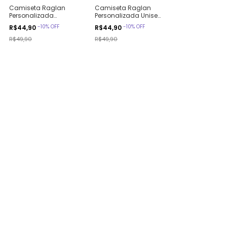
Camiseta Raglan
Camiseta Raglan
Personalizada
Personalizada Unisex
Infantil, Diversas
Infantil
-
10
%
OFF
-
10
%
OFF
R$44,90
R$44,90
Cores
R$49,90
R$49,90