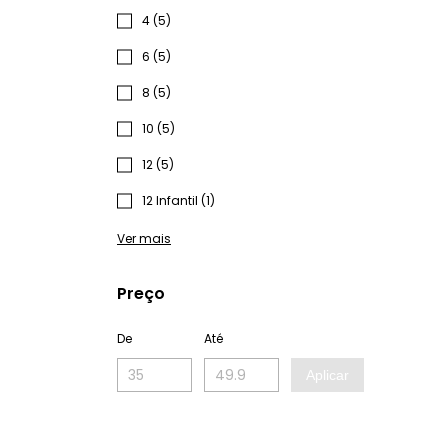
4 (5)
6 (5)
8 (5)
10 (5)
12 (5)
12 Infantil (1)
Ver mais
Preço
De
Até
Aplicar