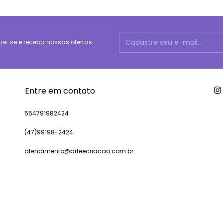
e-se e receba nossas ofertas.
Entre em contato
554791982424
(47)99198-2424
atendimento@arteecriacao.com.br