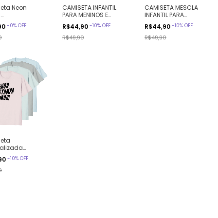
eta Neon
CAMISETA INFANTIL
CAMISETA MESCLA
l
PARA MENINOS E
INFANTIL PARA
alizada,
MENINAS SUA ESTAMPA
MENINOS E MENINAS
-
0
%
OFF
-
10
%
OFF
-
10
%
OFF
90
R$44,90
R$44,90
as Cores,
AQUI Ref 810108
SUA ESTAMPA AQUI Ref
830270
0
R$49,90
R$49,90
eta
alizada
l, Cores Claras
-
10
%
OFF
90
0