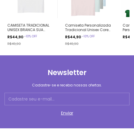
CAMISETA TRADICIONAL
Camiseta Personalizada
Camise
UNISEX BRANCA SUA
Tradicional Unisex Cores
Perso
ESTAMPA AQUI Ref 810108
Claras
Seca
-
10
%
OFF
-
10
%
OFF
R$44,90
R$44,90
R$49
R$49,90
R$49,90
Newsletter
Cadastre-se e receba nossas ofertas.