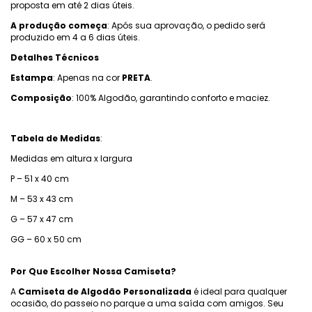
proposta em até 2 dias úteis.
A produção começa
: Após sua aprovação, o pedido será
produzido em 4 a 6 dias úteis.
Detalhes Técnicos
Estampa
: Apenas na cor
PRETA
.
Composição
: 100% Algodão, garantindo conforto e maciez.
Tabela de Medidas
:
Medidas em altura x largura
P – 51 x 40 cm
M – 53 x 43 cm
G – 57 x 47 cm
GG – 60 x 50 cm
Por Que Escolher Nossa Camiseta?
A
Camiseta de Algodão Personalizada
é ideal para qualquer
ocasião, do passeio no parque a uma saída com amigos. Seu