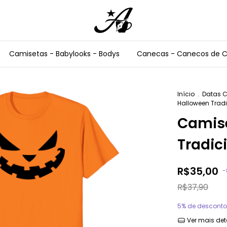
Camisetas - Babylooks - Bodys
Canecas - Canecos de 
Início
.
Datas 
Halloween Tradi
Camis
Tradic
R$35,00
-
R$37,90
5% de desconto
Ver mais det