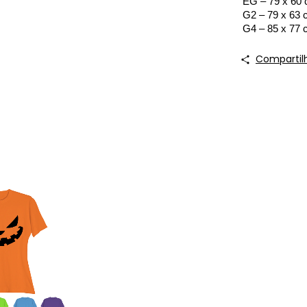
 EG – 79 x 60
 G2 – 79 x 63
 G4 – 85 x 77
Compartil