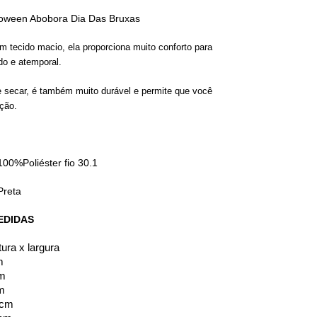
loween Abobora Dia Das Bruxas
 tecido macio, ela proporciona muito conforto para
do e atemporal.
 e secar, é também muito durável e permite que você
ção.
 100%Poliéster fio 30.1
Preta
EDIDAS
ura x largura
m
cm
cm
 cm