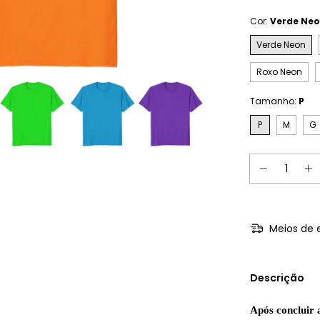
Cor:
Verde Ne
Verde Neon
Roxo Neon
Tamanho:
P
P
M
G
Meios de 
Descrição
Após concluir 