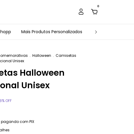
0
Chopp
Mais Produtos Personalizados
Estamparia Arte e 
Comemorativas
.
Halloween
.
Camisetas
cional Unisex
etas Halloween
ional Unisex
8
%
OFF
pagando com PIX
alhes