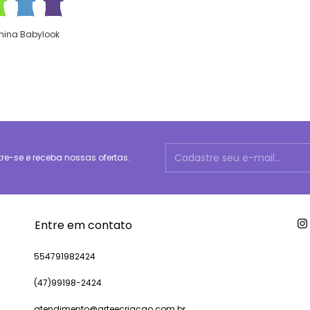
nina Babylook
e-se e receba nossas ofertas.
Entre em contato
554791982424
(47)99198-2424
atendimento@arteecriacao.com.br