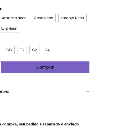
on
Amarelo Neon
Rosa Neon
Laranja Neon
Azul Neon
GG
EG
G2
G4
envio
a compra, seu pedido é separado e enviado