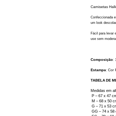
Camisetas Hal
Confeccionada em
um look descola
Fácil para levar
use sem modera
Composição
:
Estampa
: Cor 
TABELA DE M
Medidas em alt
 P – 67 x 47 c
 M – 68 x 50 
 G – 71 x 53 
 GG – 74 x 58