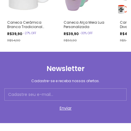
Caneca Cerâmica
Caneca Alça Meia Lua
Cane
Branca Tradicional
Personalizada
Diver
Personalizada
-
27
%
OFF
-
33
%
OFF
R$39,90
R$39,90
R$45
R$54,90
R$59,90
R$54,
Newsletter
Cadastre-se e receba nossas ofertas.