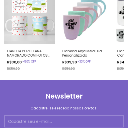
CANECA PORCELANA
Caneca Alça Meia Lua
Canec
NAMORADO COM FOTOS
Personalizada
Com Co
PERSONALIZADA
Colori
-
50
%
OFF
-
33
%
OFF
R$30,00
R$39,90
R$49
MOMENTOS PRESENTE
R$59,90
R$59,90
R$59,
Newsletter
Cadastre-se e receba nossas ofertas.