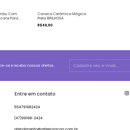
ambu Com
Caneca Cerâmica Mágica
icone Para
Preta BRILHOSA
alizada
R$49,90
e-se e receba nossas ofertas.
Entre em contato
554791982424
(47)99198-2424
atendimento@arteecriacao.com.br