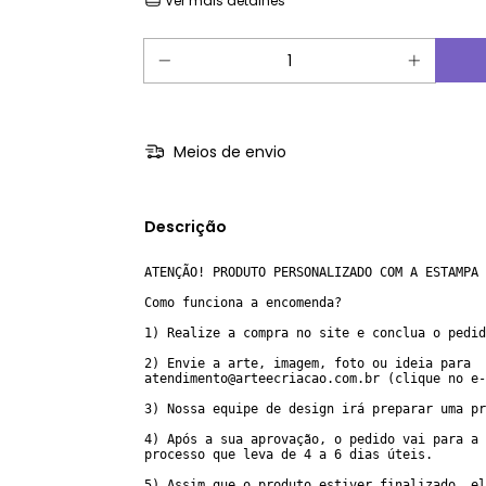
Ver mais detalhes
Meios de envio
Descrição
ATENÇÃO! PRODUTO PERSONALIZADO COM A ESTAMPA 
Como funciona a encomenda?
1) Realize a compra no site e conclua o pedid
2) Envie a arte, imagem, foto ou ideia para 
atendimento@arteecriacao.com.br
 (clique no e-
3) Nossa equipe de design irá preparar uma pr
4) Após a sua aprovação, o pedido vai para a 
processo que leva de 4 a 6 dias úteis.
5) Assim que o produto estiver finalizado, el