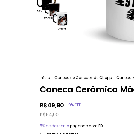
Início
.
Canecas e Canecos de Chopp
.
Caneca 
Caneca Cerâmica Mág
R$49,90
-
9
%
OFF
R$54,90
5% de desconto
pagando com PIX