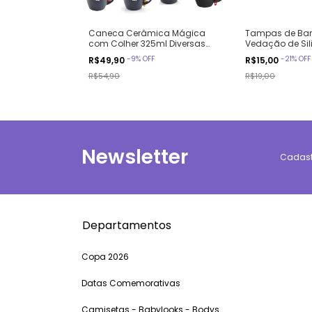
Caneca Cerâmica Mágica
Tampas de B
com Colher 325ml Diversas
Vedação de Sil
cores Interior Azul, Verde,
Caneca Person
-
9
%
OFF
-
21
%
OFF
R$49,90
R$15,00
Vermelho, Rosa, Laranja,
Amarelo, Preto Ref Caneca-
R$54,90
R$19,00
mágica-colher
Newsletter
Cadastr
Departamentos
Copa 2026
Datas Comemorativas
Camisetas - Babylooks - Bodys