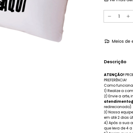
Meios de 
Descrição
ATENÇÃO!
PROD
PREFERÊNCIA!
Como funcion
1) Realize a co
2) Envie a arte,
atendimento@
redirecionado).
3) Nossa equipe
em até 2 dias út
4) Após a sua 
que leva de 4 a 