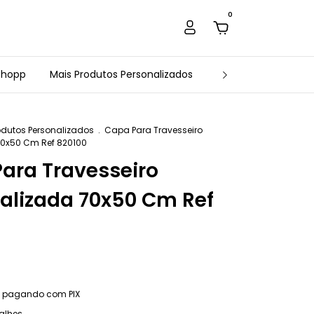
0
Chopp
Mais Produtos Personalizados
Estamparia Arte e 
odutos Personalizados
.
Capa Para Travesseiro
70x50 Cm Ref 820100
ara Travesseiro
alizada 70x50 Cm Ref
pagando com PIX
alhes