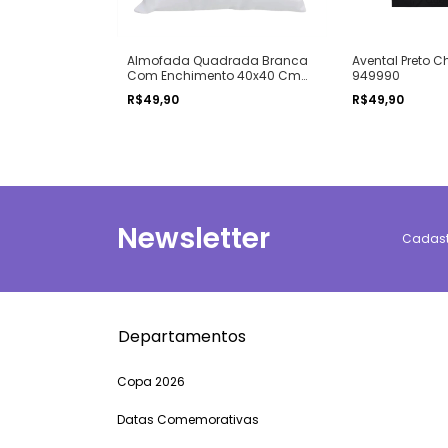
lizada Unissex
Almofada Quadrada Branca
Avental Preto C
Com Enchimento 40x40 Cm
949990
Ref 919125-1
R$49,90
R$49,90
Newsletter
Cadastr
Departamentos
Copa 2026
Datas Comemorativas