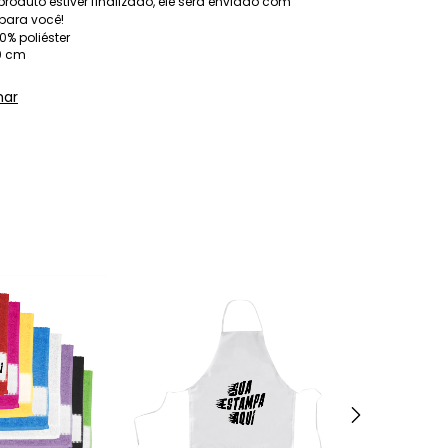
produto estiver finalizado, ele será enviado com
para você!
% poliéster
0 cm
har