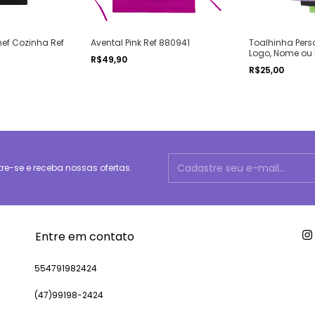
hef Cozinha Ref
Avental Pink Ref 880941
Toalhinha Pers
Logo, Nome ou 
R$49,90
Cores
R$25,00
e-se e receba nossas ofertas.
Entre em contato
554791982424
(47)99198-2424