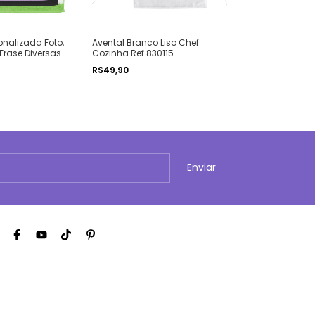
onalizada Foto,
Avental Branco Liso Chef
Pantufa Person
Frase Diversas
Cozinha Ref 830115
Diversas Cores
-
14
%
OF
R$49,90
R$59,90
R$69,90