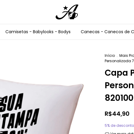
Camisetas - Babylooks - Bodys
Canecas - Canecos de 
Início
.
Mais Pr
Personalizada 
Capa P
Person
820100
R$44,90
5% de desconto
Ver mais det