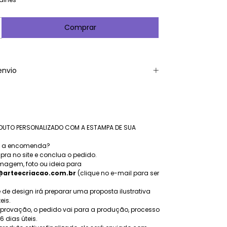
envio
UTO PERSONALIZADO COM A ESTAMPA DE SUA
a a encomenda?
mpra no site e conclua o pedido.
 imagem, foto ou ideia para
arteecriacao.com.br
(clique no e-mail para ser
 de design irá preparar uma proposta ilustrativa
eis.
aprovação, o pedido vai para a produção, processo
6 dias úteis.