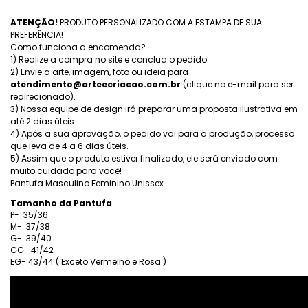
ATENÇÃO!
PRODUTO PERSONALIZADO COM A ESTAMPA DE SUA
PREFERÊNCIA!
Como funciona a encomenda?
1) Realize a compra no site e conclua o pedido.
2) Envie a arte, imagem, foto ou ideia para
atendimento@arteecriacao.com.br
(clique no e-mail para ser
redirecionado).
3) Nossa equipe de design irá preparar uma proposta ilustrativa em
até 2 dias úteis.
4) Após a sua aprovação, o pedido vai para a produção, processo
que leva de 4 a 6 dias úteis.
5) Assim que o produto estiver finalizado, ele será enviado com
muito cuidado para você!
Pantufa Masculino Feminino Unissex
Tamanho da Pantufa
P- 35/36
M- 37/38
G- 39/40
GG- 41/42
EG- 43/44 ( Exceto Vermelho e Rosa )