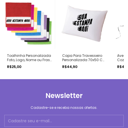
Toalhinha Personalizada
Capa Para Travesseiro
Aventa
Foto, Logo, Nome ou Frase
Personalizada 70x50 Cm
Cozin
Diversas Cores
Ref 820100
R$25,00
R$44,90
R$49
Newsletter
Cadastre-se e receba nossas ofertas.