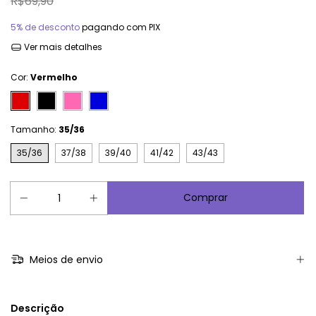
R$69,90
5% de desconto
pagando com PIX
Ver mais detalhes
Cor:
Vermelho
Tamanho:
35/36
35/36
37/38
39/40
41/42
43/43
Meios de envio
Descrição