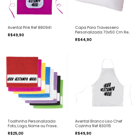
Avental Pink Ref 880941
Capa Para Travesseiro
Personalizada 70x50 Cm Ref
R$49,90
820100
R$44,90
Toalhinha Personalizada
Avental Branco Liso Chef
Foto, Logo, Nome ou Frase
Cozinha Ref 830115
Diversas Cores
R$25,00
R$49,90