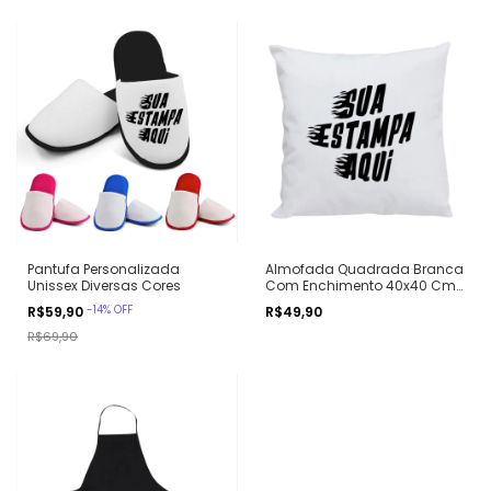
Pantufa Personalizada
Almofada Quadrada Branca
Unissex Diversas Cores
Com Enchimento 40x40 Cm
Ref 919125-1
-
14
%
OFF
R$59,90
R$49,90
R$69,90